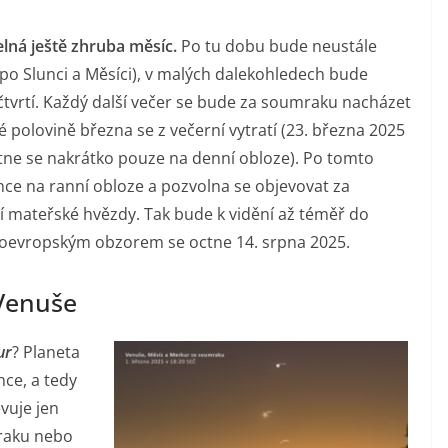
lná ještě zhruba měsíc.
Po tu dobu bude neustále
(po Slunci a Měsíci), v malých dalekohledech bude
 čtvrtí. Každý další večer se bude za soumraku nacházet
polovině března se z večerní vytratí (23. března 2025
ctne se nakrátko pouze na denní obloze). Po tomto
ce na ranní obloze a pozvolna se objevovat za
í mateřské hvězdy. Tak bude k vidění až téměř do
doevropským obzorem se octne 14. srpna 2025.
Venuše
ur
? Planeta
nce, a tedy
vuje jen
raku nebo