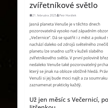
zvířetníkové světlo
21. februára 2025
Petr Horálek
Jasná planeta Venuše je v těchto dnech
pozorovatelná vysoko nad západním obzo
„Večernice“. Dá se spatřit i z měst a pokud 
nachází daleko od zdrojů světelného znečiš
planetu lze snadno uzřít v kuželi slabého
zvířetníkového světla. V první polovině bř
nedaleko Venuše také pozorovatelný prcha
který se jinak na obloze obtížně hledá. Práv
Venuši si jej bude moci najít a za soumraku
zaznamenat prakticky každý.
Už jen měsíc s Večernicí, po
Jitřenkou