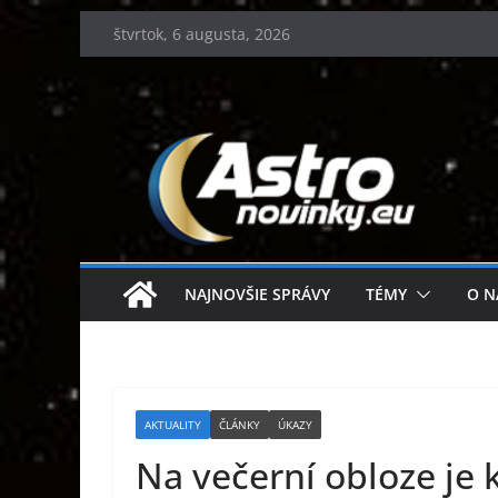
Skip
štvrtok, 6 augusta, 2026
to
content
NAJNOVŠIE SPRÁVY
TÉMY
O N
AKTUALITY
ČLÁNKY
ÚKAZY
Na večerní obloze je 