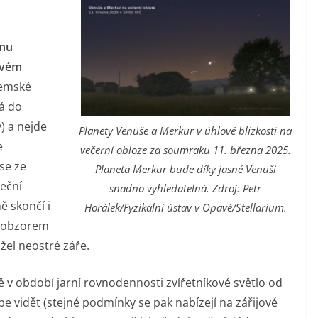
dnu
ovém
zemské
á do
) a nejde
Planety Venuše a Merkur v úhlové blízkosti na
e
večerní obloze za soumraku 11. března 2025.
se ze
Planeta Merkur bude díky jasné Venuši
eční
snadno vyhledatelná. Zdroj: Petr
ě skončí i
Horálek/Fyzikální ústav v Opavě/Stellarium.
m obzorem
žel neostré záře.
vě v období jarní rovnodennosti zvířetníkové světlo od
épe vidět (stejné podmínky se pak nabízejí na zářijové