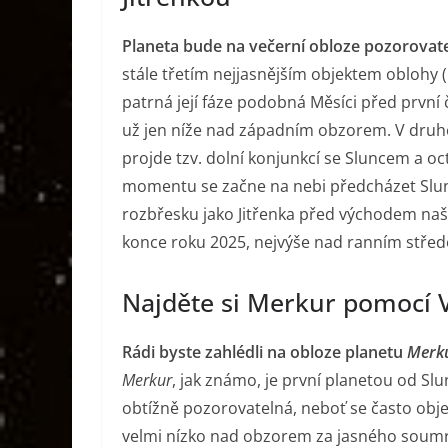
Planeta bude na večerní obloze pozorovate
stále třetím nejjasnějším objektem oblohy 
patrná její fáze podobná Měsíci před první
už jen níže nad západním obzorem. V druhé 
projde tzv. dolní konjunkcí se Sluncem a o
momentu se začne na nebi předcházet Slun
rozbřesku jako Jitřenka před východem naš
konce roku 2025, nejvýše nad ranním stře
Najděte si Merkur pomocí 
Rádi byste zahlédli na obloze planetu
Merk
Merkur
, jak známo, je první planetou od Slu
obtížně pozorovatelná, neboť se často obje
velmi nízko nad obzorem za jasného soum