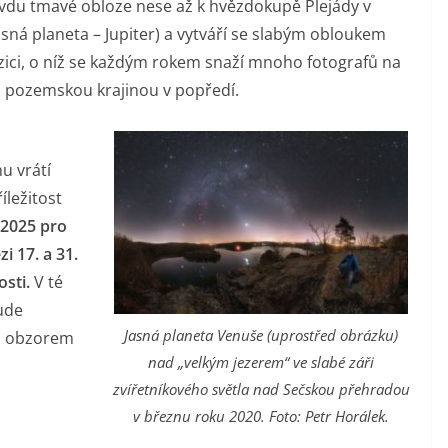
vdu tmavé obloze nese až k hvězdokupě Plejády v
asná planeta – Jupiter) a vytváří se slabým obloukem
ci, o níž se každým rokem snaží mnoho fotografů na
u pozemskou krajinou v popředí.
u vrátí
íležitost
 2025 pro
i 17. a 31.
osti.
V té
ude
Jasná planeta Venuše (uprostřed obrázku)
m obzorem
nad „velkým jezerem“ ve slabé záři
zvířetníkového světla nad Sečskou přehradou
v březnu roku 2020. Foto: Petr Horálek.