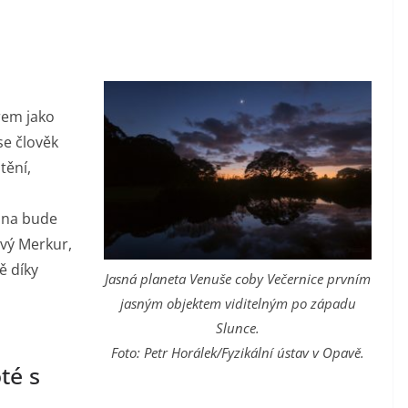
rem jako
se člověk
tění,
ezna bude
vý Merkur,
ě díky
Jasná planeta Venuše coby Večernice prvním
jasným objektem viditelným po západu
Slunce.
Foto: Petr Horálek/Fyzikální ústav v Opavě.
té s