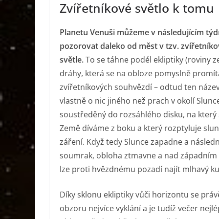
Zvířetníkové světlo k tomu
Planetu Venuši můžeme v následujícím tý
pozorovat daleko od měst v tzv. zvířetník
světle.
To se táhne podél ekliptiky (roviny 
dráhy, která se na obloze pomyslně promít
zvířetníkových souhvězdí – odtud ten název
vlastně o nic jiného než prach v okolí Slunc
soustředěný do rozsáhlého disku, na který 
Země díváme z boku a který rozptyluje slun
záření. Když tedy Slunce zapadne a následn
soumrak, obloha ztmavne a nad západní
lze proti hvězdnému pozadí najít mlhavý ku
Díky sklonu ekliptiky vůči horizontu se prá
obzoru nejvíce vyklání a je tudíž večer nejl