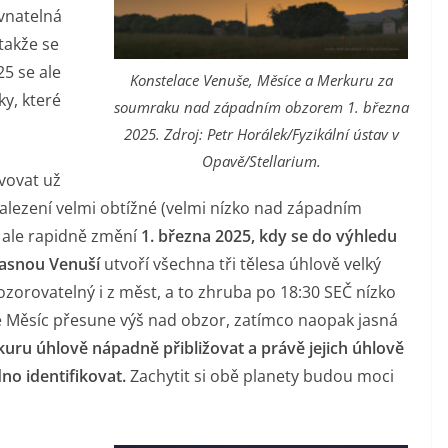
ovnatelná
takže se
5 se ale
Konstelace Venuše, Měsíce a Merkuru za
y, které
soumraku nad západním obzorem 1. března
2025. Zdroj: Petr Horálek/Fyzikální ústav v
Opavě/Stellarium.
vovat už
nalezení velmi obtížné (velmi nízko nad západním
 ale rapidně změní
1. března 2025, kdy se do výhledu
jasnou Venuší
utvoří všechna tři tělesa úhlově velký
zorovatelný i z měst, a to zhruba po 18:30 SEČ nízko
 Měsíc přesune výš nad obzor, zatímco naopak jasná
kuru úhlově nápadně přibližovat a právě jejich úhlově
no identifikovat.
Zachytit si obě planety budou moci