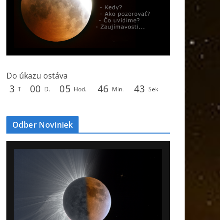
Do úkazu ostáva
3
0
0
0
5
4
6
4
1
T
D.
Hod.
Min.
Sek
Odber Noviniek