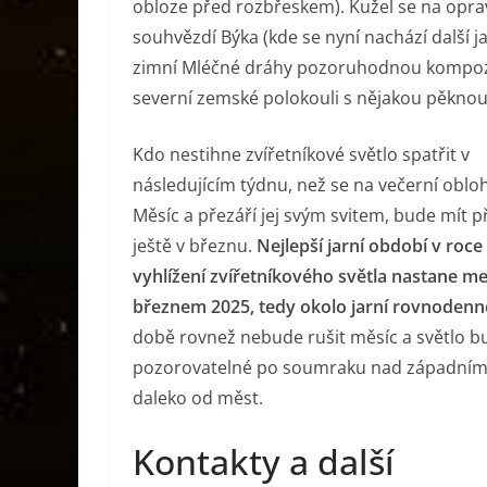
obloze před rozbřeskem). Kužel se na opra
souhvězdí Býka (kde se nyní nachází další j
zimní Mléčné dráhy pozoruhodnou kompozi
severní zemské polokouli s nějakou pěkno
Kdo nestihne zvířetníkové světlo spatřit v
následujícím týdnu, než se na večerní obloh
Měsíc a přezáří jej svým svitem, bude mít př
ještě v březnu.
Nejlepší jarní období v roce
vyhlížení zvířetníkového světla nastane mez
březnem 2025, tedy okolo jarní rovnodenn
době rovnež nebude rušit měsíc a světlo b
pozorovatelné po soumraku nad západní
daleko od měst.
Kontakty a další