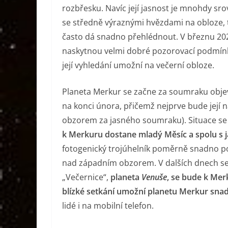
rozbřesku. Navíc její jasnost je mnohdy sr
se středně výraznými hvězdami na obloze, 
často dá snadno přehlédnout. V březnu 202
naskytnou velmi dobré pozorovací podmínk
její vyhledání umožní na večerní obloze.
Planeta Merkur se začne za soumraku obje
na konci února, přičemž nejprve bude její 
obzorem za jasného soumraku). Situace se
k Merkuru dostane mladý Měsíc a spolu s 
fotogenický trojúhelník poměrně snadno po
nad západním obzorem. V dalších dnech se
„Večernice“,
planeta
Venuše
, se bude k Mer
blízké setkání umožní planetu Merkur snad
lidé i na mobilní telefon.