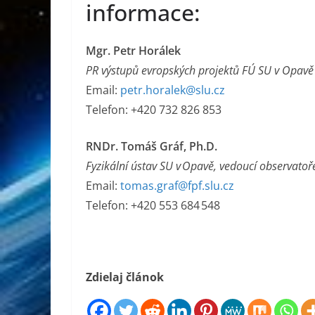
informace:
Mgr. Petr Horálek
PR výstupů evropských projektů FÚ SU v Opavě
Email:
petr.horalek@slu.cz
Telefon: +420 732 826 853
RNDr. Tomáš Gráf, Ph.D.
Fyzikální ústav SU v Opavě, vedoucí observato
Email:
tomas.graf@fpf.slu.cz
Telefon: +420 553 684 548
Zdielaj článok