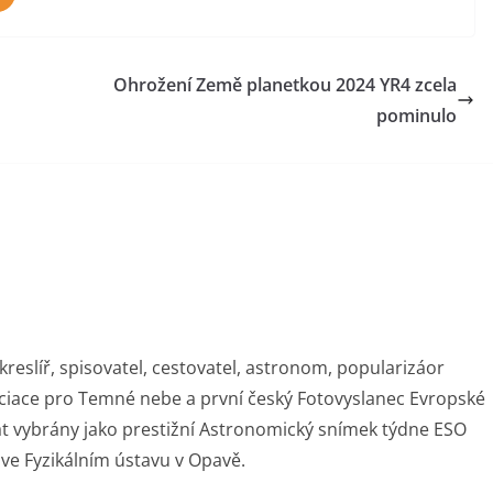
Ohrožení Země planetkou 2024 YR4 zcela
pominulo
kreslíř, spisovatel, cestovatel, astronom, popularizáor
ciace pro Temné nebe a první český Fotovyslanec Evropské
rát vybrány jako prestižní Astronomický snímek týdne ESO
ve Fyzikálním ústavu v Opavě.