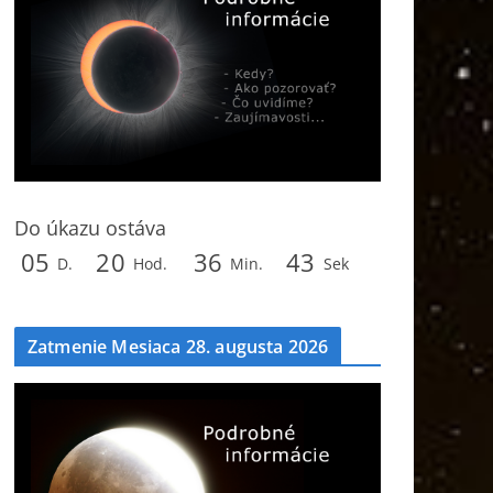
Do úkazu ostáva
0
5
2
0
3
6
4
1
D.
Hod.
Min.
Sek
Zatmenie Mesiaca 28. augusta 2026